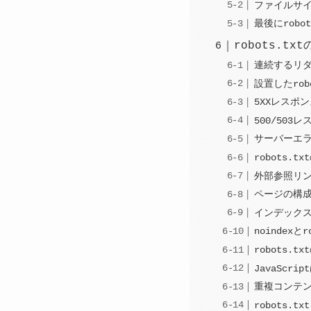
ファイルサ
最後にrobo
robots.tx
連続するリダ
設置したrob
5XXレスポ
500/503
サーバーエ
robots.t
外部参照リ
ページの構成
インデックス
noindex
robots.
JavaScr
重複コンテン
robots.