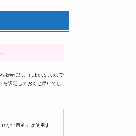
ん。
合には、robots.txtで
ド
を設定しておくと良いでし
示させない目的では使用す