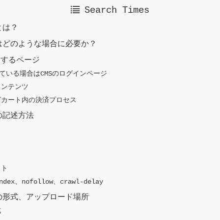
Search Times
tとは？
xtはどのような場合に必要か？
限するページ
している場合はCMSのログインページ
コンテンツ
グカート内の決済プロセス
tの記述方法
ウト
ex、nofollow、crawl-delay
xtの形式、アップロード場所
式