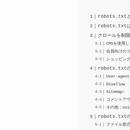
robots.tx
robots.t
クロールを制
CMSを使用
会員向けの
ショッピン
robots.tx
User-agent
Disallow
Sitemap:
コメントア
その他：noind
robots.t
ファイル形