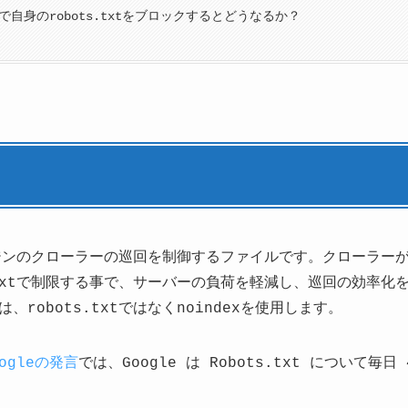
txtで自身のrobots.txtをブロックするとどうなるか？
ジンのクローラーの巡回を制御するファイルです。クローラー
.txtで制限する事で、サーバーの負荷を軽減し、巡回の効率
robots.txtではなくnoindexを使用します。
oogleの発言
では、Google は Robots.txt について毎