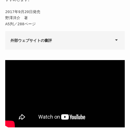
2017年9月20日発売
野澤洋介 著
A5判／288ページ
外部ウェブサイトの書評
【書籍紹介】 WEBマーケティングの勉強に！ 「新しいSEOの教
科書」の紹介
あなたのWebサイトに確実に人が集まる！SEOの教科書
【書籍紹介】最強の効果を生み出す新しいSEOの教科書
『最強の効果を生みだす 新しいSEOの教科書』感想・レビュー
最強の効果を生みだす 新しいSEOの教科書