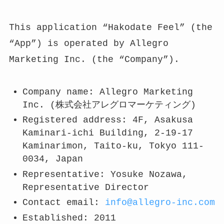
This application “Hakodate Feel” (the
“App”) is operated by Allegro
Marketing Inc. (the “Company”).
Company name: Allegro Marketing
Inc. (株式会社アレグロマーケティング)
Registered address: 4F, Asakusa
Kaminari-ichi Building, 2-19-17
Kaminarimon, Taito-ku, Tokyo 111-
0034, Japan
Representative: Yosuke Nozawa,
Representative Director
Contact email:
info@allegro-inc.com
Established: 2011