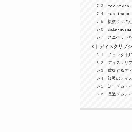
max-video
max-image
複数タグの
data-nosn
スニペット
ディスクリプ
チェック手
ディスクリ
重複するデ
複数のディ
短すぎるデ
長過ぎるデ