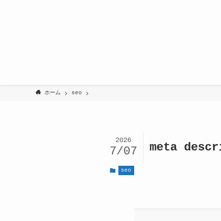
ホーム
seo
2026
meta desc
7/07
seo