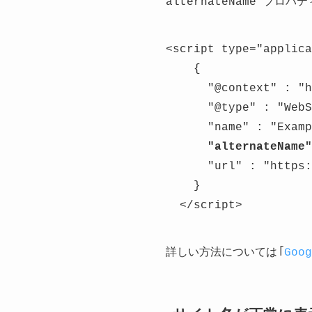
alternateName プ
<script type="applica
    {
      "@context" : "h
      "@type" : "WebS
      "name" : "Examp
"alternateName"
      "url" : "https:
    }
  </script>
詳しい方法については「
Go