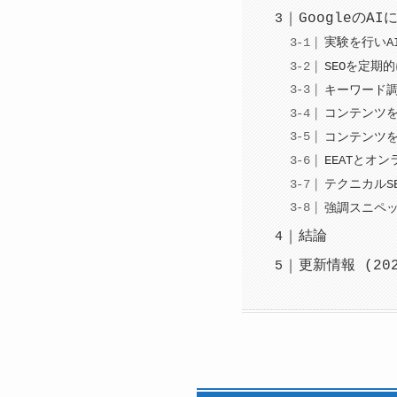
Googleの
実験を行いA
SEOを定期
キーワード
コンテンツ
コンテンツ
EEATとオ
テクニカルS
強調スニペッ
結論
更新情報 (20