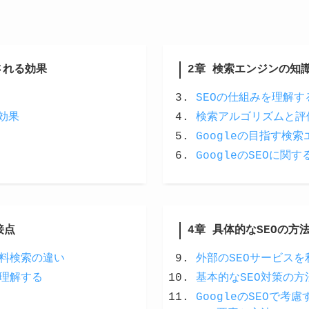
される効果
2章
検索エンジンの知
SEOの仕組みを理解す
効果
検索アルゴリズムと評
Googleの目指す検
GoogleのSEOに関
接点
4章
具体的なSEOの方
料検索の違い
外部のSEOサービス
理解する
基本的なSEO対策の方
GoogleのSEOで