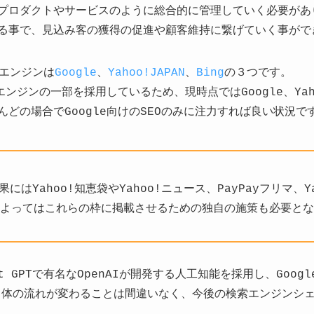
のプロダクトやサービスのように総合的に管理していく必要があ
する事で、見込み客の獲得の促進や顧客維持に繋げていく事がで
エンジンは
Google
、
Yahoo!JAPAN
、
Bing
の３つです。
leのエンジンの一部を採用しているため、現時点ではGoogle、Yaho
んどの場合でGoogle向けのSEOのみに注力すれば良い状況で
索結果にはYahoo!知恵袋やYahoo!ニュース、PayPayフリマ、
よってはこれらの枠に掲載させるための独自の施策も必要とな
at GPTで有名なOpenAIが開発する人工知能を採用し、Goog
自体の流れが変わることは間違いなく、今後の検索エンジンシ