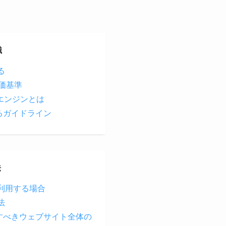
識
る
価基準
索エンジンとは
するガイドライン
法
を利用する場合
法
考慮すべきウェブサイト全体の