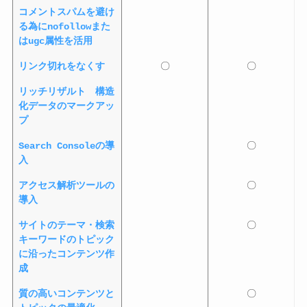
コメントスパムを避け
る為にnofollowまた
はugc属性を活用
リンク切れをなくす
〇
〇
リッチリザルト 構造
化データのマークアッ
プ
Search Consoleの導
〇
入
アクセス解析ツールの
〇
導入
サイトのテーマ・検索
〇
キーワードのトピック
に沿ったコンテンツ作
成
質の高いコンテンツと
〇