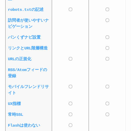
robots.txtの記述
〇
〇
訪問者が使いやすいナ
〇
ビゲーション
パンくずナビ設置
〇
リンクとURL階層構造
〇
URLの正規化
〇
〇
RSS/Atomフィードの
登録
モバイルフレンドリサ
〇
〇
イト
UX指標
〇
〇
常時SSL
〇
〇
Flashは使わない
〇