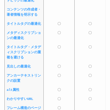
トピックの最適化
コンテンツの作成者・
著者情報を明示する
タイトルタグの最適化
〇
〇
メタディスクリプショ
〇
〇
ンの最適化
タイトルタグ・メタデ
〇
〇
ィスクリプションの重
複を避ける
見出しの最適化
〇
〇
アンカーテキストリン
〇
〇
クの設置
alt属性
〇
〇
わかりやすいURL
〇
〇
フレーム構造のページ
〇