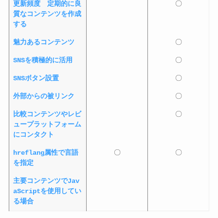
更新頻度 定期的に良
〇
質なコンテンツを作成
する
魅力あるコンテンツ
〇
SNSを積極的に活用
〇
SNSボタン設置
〇
外部からの被リンク
〇
比較コンテンツやレビ
〇
ュープラットフォーム
にコンタクト
hreflang属性で言語
〇
〇
を指定
主要コンテンツでJav
aScriptを使用してい
る場合