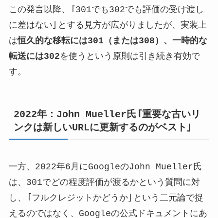
この発言以降、「301でも302でも評価の受け渡し
に差はない」とする見方が広がりましたが、実装上
は
恒久的な移転には301（または308）、一時的な
転送には302
を使うという原則は引き続き有効で
す。
2022年：John Mueller氏「重要な古いリ
ンクは新しいURLに更新するのがベスト」
一方、2022年6月にGoogleのJohn Mueller氏
は、301でどの程度評価が渡るかという質問に対
し、「フルクレジットかどうか」という二元論で捉
えるのではなく、Googleの公式ドキュメントにあ