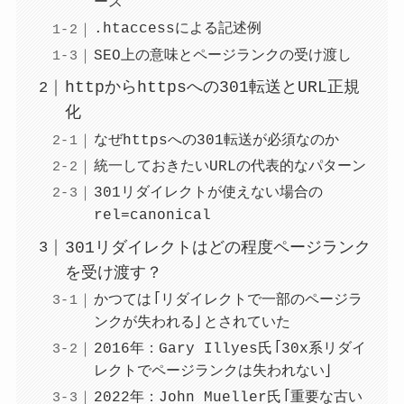
ース
.htaccessによる記述例
SEO上の意味とページランクの受け渡し
httpからhttpsへの301転送とURL正規
化
なぜhttpsへの301転送が必須なのか
統一しておきたいURLの代表的なパターン
301リダイレクトが使えない場合の
rel=canonical
301リダイレクトはどの程度ページランク
を受け渡す？
かつては「リダイレクトで一部のページラ
ンクが失われる」とされていた
2016年：Gary Illyes氏「30x系リダイ
レクトでページランクは失われない」
2022年：John Mueller氏「重要な古い