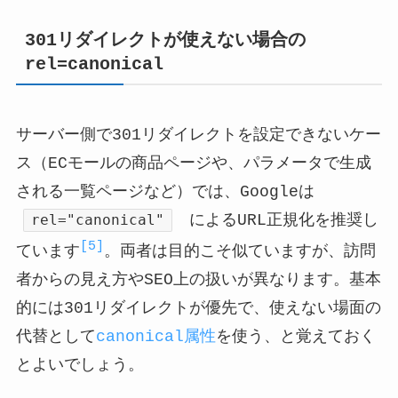
301リダイレクトが使えない場合の
rel=canonical
サーバー側で301リダイレクトを設定できないケー
ス（ECモールの商品ページや、パラメータで生成
される一覧ページなど）では、Googleは
rel="canonical"
によるURL正規化を推奨し
[5]
ています
。両者は目的こそ似ていますが、訪問
者からの見え方やSEO上の扱いが異なります。基本
的には301リダイレクトが優先で、使えない場面の
代替として
canonical属性
を使う、と覚えておく
とよいでしょう。