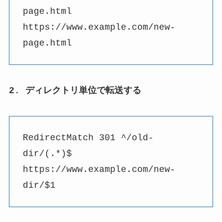
page.html
https://www.example.com/new-
page.html
2. ディレクトリ単位で転送する
RedirectMatch 301 ^/old-
dir/(.*)$
https://www.example.com/new-
dir/$1