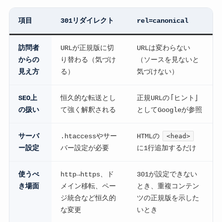
項目
301リダイレクト
rel=canonical
訪問者
URLが正規版に切
URLは変わらない
からの
り替わる（気づけ
（ソースを見ないと
見え方
る）
気づけない）
SEO上
恒久的な転送とし
正規URLの「ヒント」
の扱い
て強く解釈される
としてGoogleが参照
サーバ
.htaccessやサー
HTMLの
<head>
ー設定
バー設定が必要
に1行追加するだけ
使うべ
http→https、ド
301が設定できない
き場面
メイン移転、ペー
とき、重複コンテン
ジ統合など恒久的
ツの正規版を示した
な変更
いとき