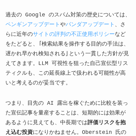
過去の Google のスパム対策の歴史については、
ペンギンアップデート
や
パンダアップデート
、さ
らに近年の
サイトの評判の不正使用ポリシー
など
をたどると、「検索結果を操作する目的の手法は、
遅かれ早かれ検知される」という一貫した方針が見
えてきます。LLM 可視性を狙った自己宣伝型リス
ティクルも、この延長線上で扱われる可能性が高
いと考えるのが妥当です。
つまり、目先の AI 露出を稼ぐために比較を装っ
た宣伝記事を量産することは、短期的には効果が
あるように見えても、中長期では
評価リスクを抱
え込む投資
になりかねません。Oberstein 氏の