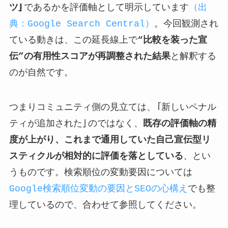
ツ」
であるかを評価軸として明示しています
（出
典：Google Search Central）
。今回観測され
ている動きは、この延長線上で
“比較を装った宣
伝”の有用性スコアが再調整された結果
と解釈する
のが自然です。
つまりコミュニティ側の見立ては、「新しいペナル
ティが追加された」のではなく、
既存の評価軸の精
度が上がり、これまで通用していた自己宣伝型リ
スティクルが相対的に評価を落としている
、とい
うものです。検索順位の変動要因については
Google検索順位変動の要因とSEOの心構え
でも整
理しているので、合わせて参照してください。