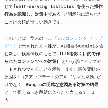
じて「
self-serving listicles を使った操作
行為を認識し、対策中である
」と明示的に語られた
ことは比較的珍しい動きです。
このことは、従来の
ヘルプフルコンテンツ アップ
デート
で示された方向性が、AI概要やGeminiを含
む新しい検索体験のもとで
「LLMを欺く目的で作
られたコンテンツへの対策」
という形にアップデ
ートされつつあることを示唆します。順位変動の
原因を「コアアップデートのアルゴリズム挙動」だ
けでなく、
Googleの明確な意図ある対策の結果
として捉えるべき段階に入ったと言えるでしょ
う。